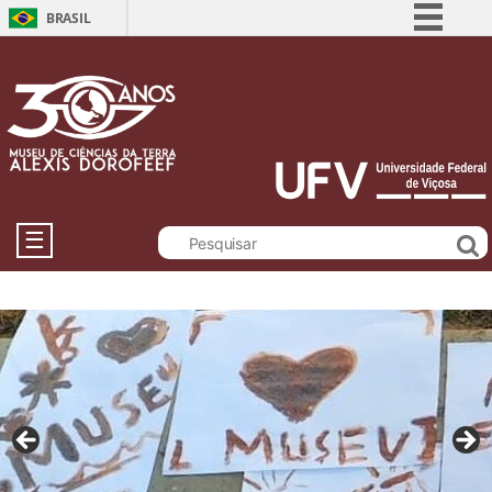
BRASIL
Simplifique!
Comunica BR
Participe
Acesso à informação
Legislação
Canais
☰